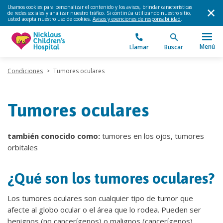
Usamos cookies para personalizar el contenido y los avisos, brindar características
de redes sociales y analizar nuestro tráfico. Si continúa utilizando nuestro sitio,
usted acepta nuestro uso de cookies.
Avisos y exenciones de responsabilidad
.
Menú
Llamar
Buscar
Condiciones
>
Tumores oculares
Tumores oculares
también conocido como:
tumores en los ojos, tumores
orbitales
¿Qué son los tumores oculares?
Los tumores oculares son cualquier tipo de tumor que
afecte al globo ocular o el área que lo rodea. Pueden ser
benignos (no cancerígenos) o malignos (cancerígenos).