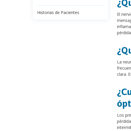
¿Qu
Historias de Pacientes
El nerv
mensaje
inflama
pérdida
¿Qu
La neur
frecuen
clara. 
¿Cu
ópt
Los pri
pérdida
intermi