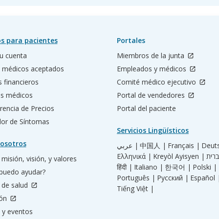
s para pacientes
Portales
u cuenta
Miembros de la junta
 médicos aceptados
Empleados y médicos
s financieros
Comité médico ejecutivo
os médicos
Portal de vendedores
rencia de Precios
Portal del paciente
ador de Síntomas
Servicios Lingüísticos
osotros
عربي |
中国人 |
Français |
Deut
Ελληνικά |
Kreyòl Ayisyen |
misión, visión, y valores
हिंदी |
Italiano |
한국어 |
Polski |
puedo ayudar?
Português |
Русский |
Español 
 de salud
Tiếng Việt |
ión
 y eventos