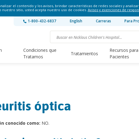
lizar el contenido y los avisos, brindar características de redes sociales y analizar 
o nuestro sitio, usted acepta nuestro uso de cookies.
Avisos y exenciones de respon
1-800-432-6837
English
Carreras
Para Pr
n
Condiciones que
Recursos para
Tratamientos
Tratamos
Pacientes
uritis óptica
én conocido como:
NO.