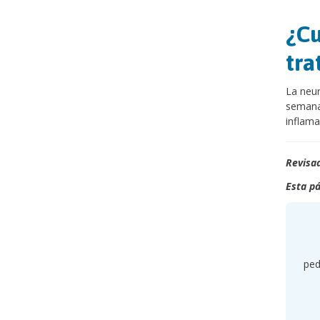
¿Cu
tra
La neur
semanas
inflama
Revisad
Esta pá
ped