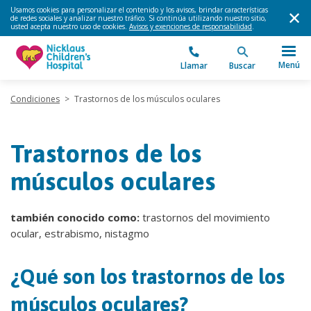
Usamos cookies para personalizar el contenido y los avisos, brindar características
de redes sociales y analizar nuestro tráfico. Si continúa utilizando nuestro sitio,
usted acepta nuestro uso de cookies.
Avisos y exenciones de responsabilidad
.
Menú
Llamar
Buscar
Condiciones
>
Trastornos de los músculos oculares
Trastornos de los
músculos oculares
también conocido como:
trastornos del movimiento
ocular, estrabismo, nistagmo
¿Qué son los trastornos de los
músculos oculares?