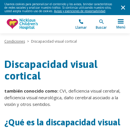
Usamos cookies para personalizar el contenido y los avisos, brindar características
de redes sociales y analizar nuestro tráfico. Si continúa utilizando nuestro sitio,
usted acepta nuestro uso de cookies.
Avisos y exenciones de responsabilidad
.
Menú
Llamar
Buscar
Condiciones
>
Discapacidad visual cortical
Discapacidad visual
cortical
también conocido como:
CVI, deficiencia visual cerebral,
deficiencia visual neurológica, daño cerebral asociado a la
visión y otros sentidos.
¿Qué es la discapacidad visual