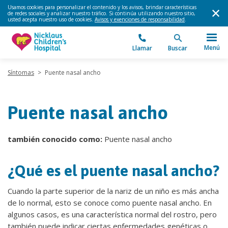
Usamos cookies para personalizar el contenido y los avisos, brindar características
de redes sociales y analizar nuestro tráfico. Si continúa utilizando nuestro sitio,
usted acepta nuestro uso de cookies.
Avisos y exenciones de responsabilidad
.
Menú
Llamar
Buscar
Síntomas
>
Puente nasal ancho
Puente nasal ancho
también conocido como:
Puente nasal ancho
¿Qué es el puente nasal ancho?
Cuando la parte superior de la nariz de un niño es más ancha
de lo normal, esto se conoce como puente nasal ancho. En
algunos casos, es una característica normal del rostro, pero
también puede indicar ciertas enfermedades genéticas o