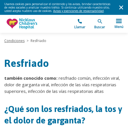
Usamos cookies para personalizar el contenido y los avisos, brindar características
de redes sociales y analizar nuestro tráfico. Si continúa utilizando nuestro sitio,
usted acepta nuestro uso de cookies.
Avisos y exenciones de responsabilidad
.
Menú
Llamar
Buscar
Condiciones
>
Resfriado
Resfriado
también conocido como:
resfriado común, infección viral,
dolor de garganta viral, infección de las vías respiratorias
superiores, infección de las vías respiratorias altas
¿Qué son los resfriados, la tos y
el dolor de garganta?