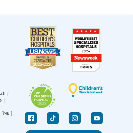
sch |
עברית |
|
ไทย |