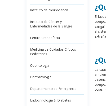
¿Qu
Instituto de Neurociencia
El lupu
cuerpo,
Instituto de Cáncer y
Enfermedades de la Sangre
sanguín
el sist
extraña
Centro Craneofacial
Medicina de Cuidados Críticos
Pediátricos
¿Qu
Odontología
La caus
ambient
Dermatología
desenca
cuerpo.
Departamento de Emergencia
otras n
Endocrinología & Diabetes