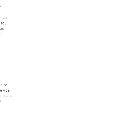
?
n las
sol,
ros
s
r los
e vida
lanceada
s