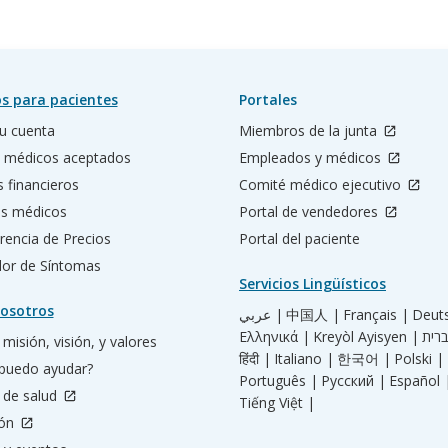
s para pacientes
Portales
u cuenta
Miembros de la junta
 médicos aceptados
Empleados y médicos
s financieros
Comité médico ejecutivo
os médicos
Portal de vendedores
rencia de Precios
Portal del paciente
ador de Síntomas
Servicios Lingüísticos
osotros
عربي |
中国人 |
Français |
Deut
Ελληνικά |
Kreyòl Ayisyen |
misión, visión, y valores
हिंदी |
Italiano |
한국어 |
Polski |
puedo ayudar?
Português |
Русский |
Español 
 de salud
Tiếng Việt |
ión