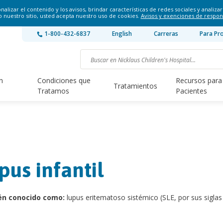
lizar el contenido y los avisos, brindar características de redes sociales y analizar 
o nuestro sitio, usted acepta nuestro uso de cookies.
Avisos y exenciones de respon
1-800-432-6837
English
Carreras
Para Pr
n
Condiciones que
Recursos para
Tratamientos
Tratamos
Pacientes
pus infantil
én conocido como:
lupus eritematoso sistémico (SLE, por sus siglas