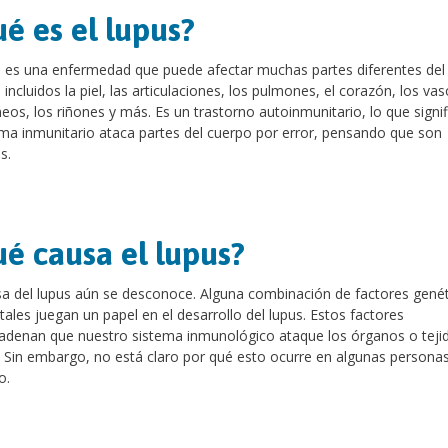
é es el lupus?
s es una enfermedad que puede afectar muchas partes diferentes del
 incluidos la piel, las articulaciones, los pulmones, el corazón, los va
eos, los riñones y más. Es un trastorno autoinmunitario, lo que signi
ema inmunitario ataca partes del cuerpo por error, pensando que son
s.
é causa el lupus?
a del lupus aún se desconoce. Alguna combinación de factores genét
ales juegan un papel en el desarrollo del lupus. Estos factores
denan que nuestro sistema inmunológico ataque los órganos o tejid
 Sin embargo, no está claro por qué esto ocurre en algunas personas
o.