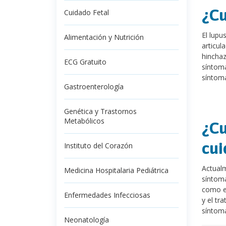
¿Cu
Cuidado Fetal
El lupu
Alimentación y Nutrición
articul
hinchaz
ECG Gratuito
síntoma
síntoma
Gastroenterología
Genética y Trastornos
Metabólicos
¿Cu
cui
Instituto del Corazón
Actualm
Medicina Hospitalaria Pediátrica
síntoma
como el
Enfermedades Infecciosas
y el tr
síntoma
Neonatología