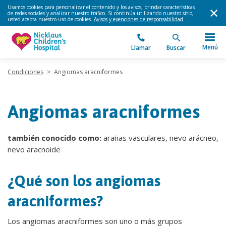
Usamos cookies para personalizar el contenido y los avisos, brindar características
de redes sociales y analizar nuestro tráfico. Si continúa utilizando nuestro sitio,
usted acepta nuestro uso de cookies.
Avisos y exenciones de responsabilidad
.
Menú
Llamar
Buscar
Condiciones
>
Angiomas aracniformes
Angiomas aracniformes
también conocido como:
arañas vasculares, nevo arácneo,
nevo aracnoide
¿Qué son los angiomas
aracniformes?
Los angiomas aracniformes son uno o más grupos