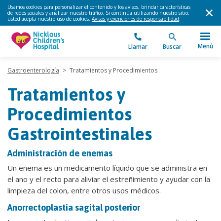
Usamos cookies para personalizar el contenido y los avisos, brindar características
de redes sociales y analizar nuestro tráfico. Si continúa utilizando nuestro sitio,
usted acepta nuestro uso de cookies.
Avisos y exenciones de responsabilidad
.
Menú
Llamar
Buscar
Gastroenterología
>
Tratamientos y Procedimientos
Tratamientos y
Procedimientos
Gastrointestinales
Administración de enemas
Un enema es un medicamento líquido que se administra en
el ano y el recto para aliviar el estreñimiento y ayudar con la
limpieza del colon, entre otros usos médicos.
Anorrectoplastia sagital posterior