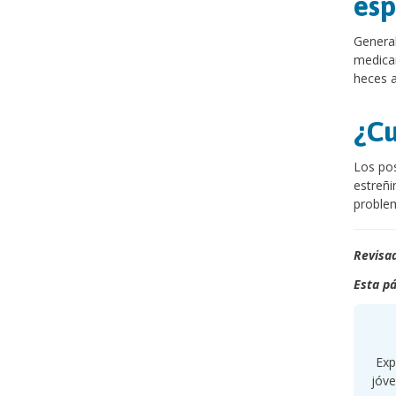
esp
General
medicam
heces a
¿Cu
Los pos
estreñi
proble
Revisad
Esta pá
Exp
jóve