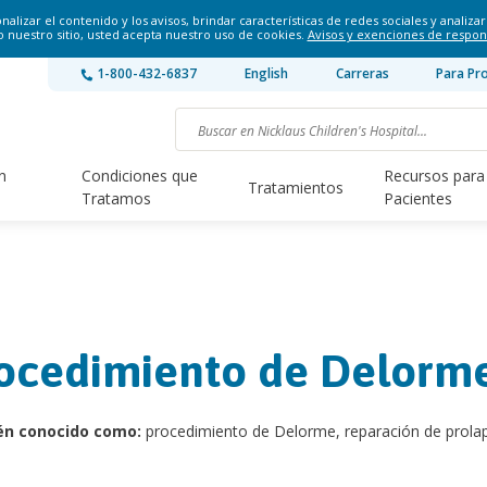
lizar el contenido y los avisos, brindar características de redes sociales y analizar 
o nuestro sitio, usted acepta nuestro uso de cookies.
Avisos y exenciones de respon
1-800-432-6837
English
Carreras
Para Pr
n
Condiciones que
Recursos para
Tratamientos
Tratamos
Pacientes
ocedimiento de Delorm
én conocido como:
procedimiento de Delorme, reparación de prola