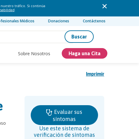
nuestro tráfico. Si continúa
sabilidad
.
ofesionales Médicos
Donaciones
Contáctenos
Buscar
Sobre Nosotros
Haga una Cita
Imprimir
e
Evaluar sus
síntomas
pso
Use este sistema de
verificación de síntomas