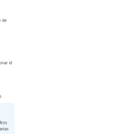
e de
,
onar el
m.
ltos
arias