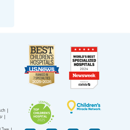
sch |
עברית |
|
ไทย |