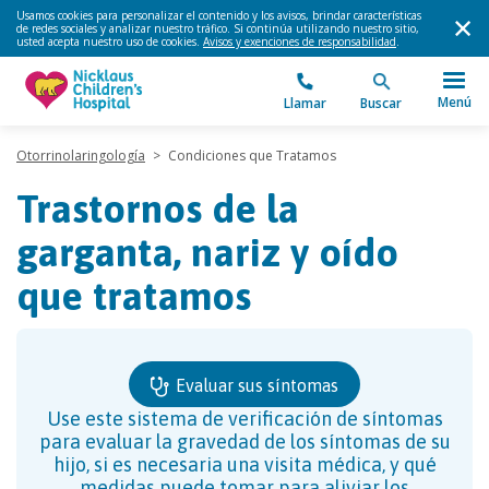
Usamos cookies para personalizar el contenido y los avisos, brindar características
de redes sociales y analizar nuestro tráfico. Si continúa utilizando nuestro sitio,
usted acepta nuestro uso de cookies.
Avisos y exenciones de responsabilidad
.
Menú
Llamar
Buscar
Otorrinolaringología
>
Condiciones que Tratamos
Trastornos de la
garganta, nariz y oído
que tratamos
Evaluar sus síntomas
Use este sistema de verificación de síntomas
para evaluar la gravedad de los síntomas de su
hijo, si es necesaria una visita médica, y qué
medidas puede tomar para aliviar los