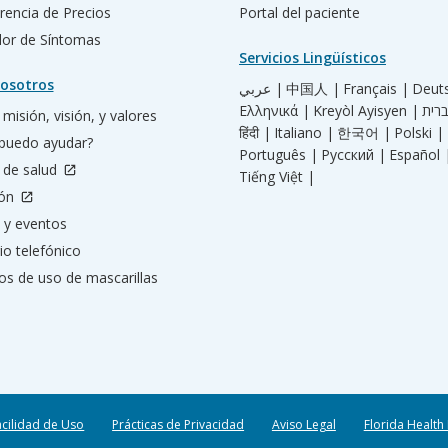
rencia de Precios
Portal del paciente
ador de Síntomas
Servicios Lingüísticos
osotros
عربي |
中国人 |
Français |
Deut
Ελληνικά |
Kreyòl Ayisyen |
misión, visión, y valores
हिंदी |
Italiano |
한국어 |
Polski |
puedo ayudar?
Português |
Русский |
Español 
 de salud
Tiếng Việt |
ión
 y eventos
io telefónico
os de uso de mascarillas
acilidad de Uso
Prácticas de Privacidad
Aviso Legal
Florida Health