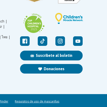
sch |
עברית |
|
ไทย |
Suscríbete al boletín
Donaciones
 Finder
Requisitos de uso de mascarillas