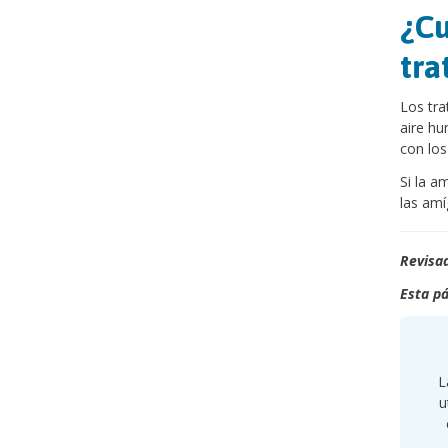
¿Cu
tra
Los tra
aire hu
con los
Si la a
las amí
Revisad
Esta pá
L
u