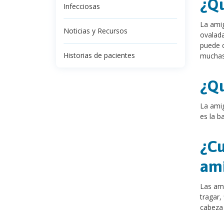
¿Qu
Infecciosas
La amig
Noticias y Recursos
ovalada
puede c
Historias de pacientes
muchas
¿Qu
La amig
es la b
¿Cu
ami
Las amí
tragar,
cabeza 