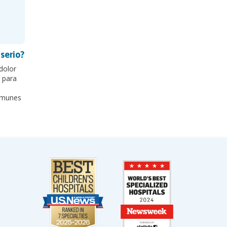
serio?
dolor
 para
omunes