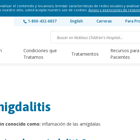
lizar el contenido y los avisos, brindar características de redes sociales y analizar 
o nuestro sitio, usted acepta nuestro uso de cookies.
Avisos y exenciones de respon
1-800-432-6837
English
Carreras
Para Pr
n
Condiciones que
Recursos para
Tratamientos
Tratamos
Pacientes
igdalitis
én conocido como:
inflamación de las amígdalas.