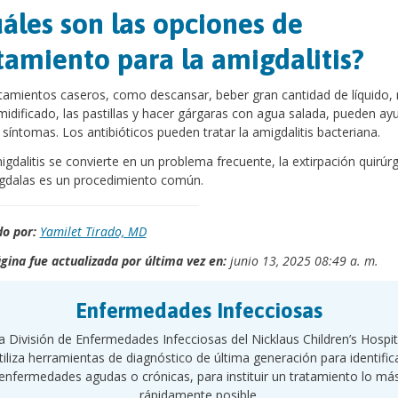
áles son las opciones de
tamiento para la amigdalitis?
tamientos caseros, como descansar, beber gran cantidad de líquido, 
midificado, las pastillas y hacer gárgaras con agua salada, pueden ay
 síntomas. Los antibióticos pueden tratar la amigdalitis bacteriana.
migdalitis se convierte en un problema frecuente, la extirpación quirúr
gdalas es un procedimiento común.
o por:
Yamilet Tirado, MD
gina fue actualizada por última vez en:
junio 13, 2025 08:49 a. m.
Enfermedades Infecciosas
a División de Enfermedades Infecciosas del Nicklaus Children’s Hospit
tiliza herramientas de diagnóstico de última generación para identific
enfermedades agudas o crónicas, para instituir un tratamiento lo má
rápidamente posible.