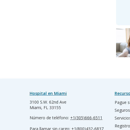
Hospital en Miami
Recurso
3100 S.W. 62nd Ave
Pague s
Miami, FL 33155
Seguros
Número de teléfono:
+1(305)666-6511
Servicio
Registr
Para llamar sin cargo:
+1(800)432-6837