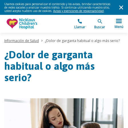
Usamos cookies para personalizar el contenido y los avisos, brindar características
de redes sociales y analizar nuestro tráfico. Si continúa utilizando nuestro sitio,
usted acepta nuestro uso de cookies.
Avisos y exenciones de responsabilidad
.
Menú
Llamar
Buscar
Información de Salud
>
¿Dolor de garganta habitual o algo más serio?
¿Dolor de garganta
habitual o algo más
serio?