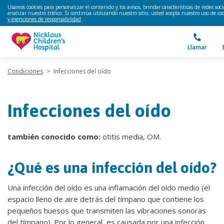
Usamos cookies para personalizar el contenido y los avisos, brindar características de redes soci
analizar nuestro tráfico. Si continúa utilizando nuestro sitio, usted acepta nuestro uso de co
y exenciones de responsabilidad
.
Llamar
Condiciones
>
Infecciones del oído
Infecciones del oído
también conocido como:
otitis media, OM.
¿Qué es una infección del oído?
Una infección del oído es una inflamación del oído medio (el
espacio lleno de aire detrás del tímpano que contiene los
pequeños huesos que transmiten las vibraciones sonoras
del tímpano). Por lo general, es causada por una infección