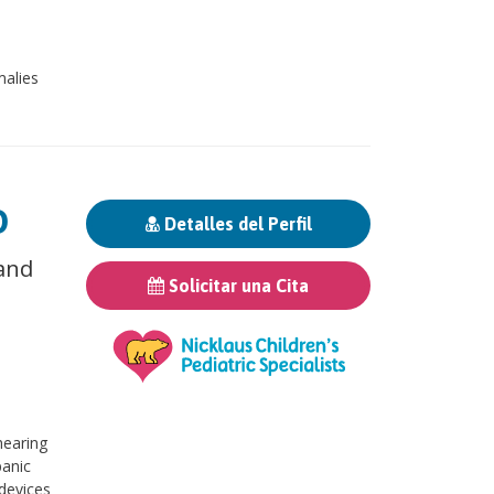
malies
D
Detalles del Perfil
 and
Solicitar una Cita
c
 hearing
panic
devices