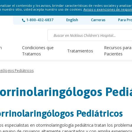
lizar el contenido y los avisos, brindar características de redes sociales y analizar 
o nuestro sitio, usted acepta nuestro uso de cookies.
Avisos y exenciones de respon
1-800-432-6837
English
Carreras
Para Pr
n
Condiciones que
Recursos para
Tratamientos
Tratamos
Pacientes
ngólogos Pediátricos
orrinolaringólogos Pedi
rrinolaringólogos Pediátricos
s especialistas en otorrinolaringología pediátrica tratan los proble
 equipo de cirujanos altamente capacitados y con amplia experiencia