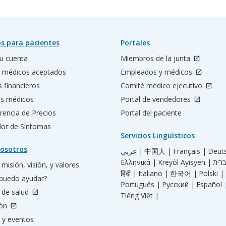
s para pacientes
Portales
u cuenta
Miembros de la junta
 médicos aceptados
Empleados y médicos
s financieros
Comité médico ejecutivo
os médicos
Portal de vendedores
rencia de Precios
Portal del paciente
ador de Síntomas
Servicios Lingüísticos
osotros
عربي |
中国人 |
Français |
Deut
Ελληνικά |
Kreyòl Ayisyen |
misión, visión, y valores
हिंदी |
Italiano |
한국어 |
Polski |
puedo ayudar?
Português |
Русский |
Español 
 de salud
Tiếng Việt |
ión
 y eventos