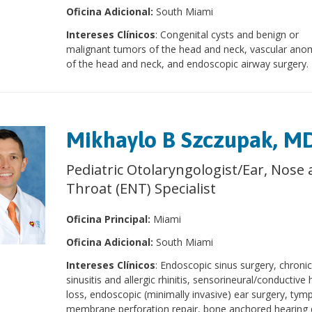
Oficina Adicional:
South Miami
Intereses Clínicos
: Congenital cysts and benign or
malignant tumors of the head and neck, vascular ano
of the head and neck, and endoscopic airway surgery.
Mikhaylo B Szczupak, M
Pediatric Otolaryngologist/Ear, Nose
Throat (ENT) Specialist
Oficina Principal:
Miami
Oficina Adicional:
South Miami
Intereses Clínicos
: Endoscopic sinus surgery, chroni
sinusitis and allergic rhinitis, sensorineural/conductive
loss, endoscopic (minimally invasive) ear surgery, tym
membrane perforation repair, bone anchored hearing 