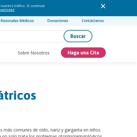
nuestro tráfico. Si continúa
sabilidad
.
ofesionales Médicos
Donaciones
Contáctenos
Buscar
Sobre Nosotros
Haga una Cita
átricos
mas más comunes de oído, nariz y garganta en niños.
 no solo trata los problemas otorrinolaringológicos