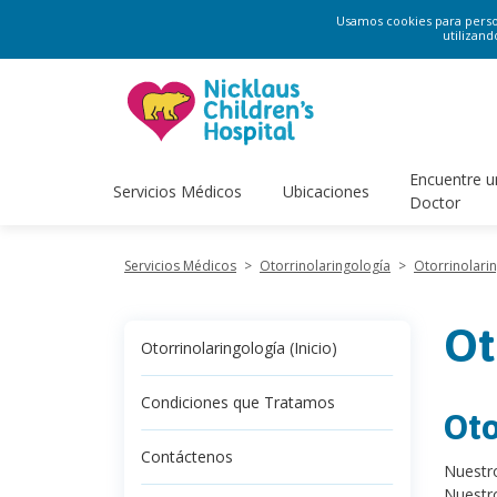
Usamos cookies para persona
utilizand
Encuentre u
Servicios Médicos
Ubicaciones
Doctor
Servicios Médicos
>
Otorrinolaringología
>
Otorrinolari
Ot
Otorrinolaringología (Inicio)
Condiciones que Tratamos
Oto
Contáctenos
Nuestro
Nuestro