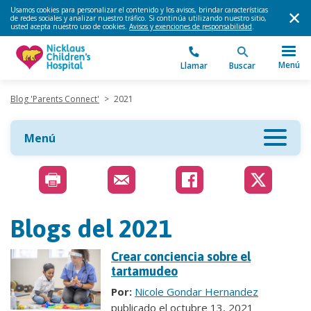
Usamos cookies para personalizar el contenido y los avisos, brindar características
de redes sociales y analizar nuestro tráfico. Si continúa utilizando nuestro sitio,
usted acepta nuestro uso de cookies.
Avisos y exenciones de responsabilidad
.
Menú
Llamar
Buscar
Blog 'Parents Connect'
>
2021
Menú
Blogs del 2021
Crear conciencia sobre el
tartamudeo
Por:
Nicole Gondar Hernandez
publicado el octubre 13, 2021