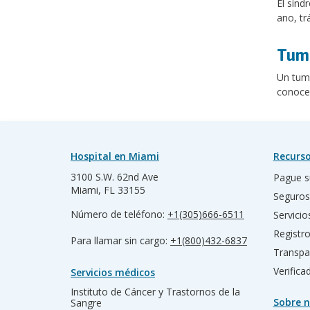
El sínd
ano, tr
Tumo
Un tumo
conoce
Hospital en Miami
Recurso
3100 S.W. 62nd Ave
Pague s
Miami, FL 33155
Seguros
Número de teléfono:
+1(305)666-6511
Servicio
Registr
Para llamar sin cargo:
+1(800)432-6837
Transpa
Verific
Servicios médicos
Instituto de Cáncer y Trastornos de la
Sobre n
Sangre