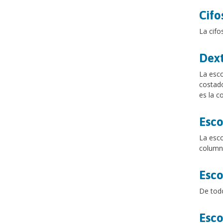
Cifo
La cifo
Dext
La esco
costado
es la c
Esco
La esco
columna
Esco
De todo
Esco