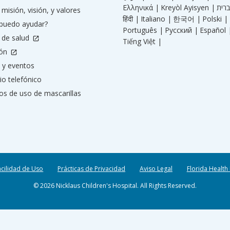
Ελληνικά |
Kreyòl Ayisyen |
misión, visión, y valores
हिंदी |
Italiano |
한국어 |
Polski |
puedo ayudar?
Português |
Русский |
Español 
 de salud
Tiếng Việt |
ión
 y eventos
io telefónico
os de uso de mascarillas
acilidad de Uso
Prácticas de Privacidad
Aviso Legal
Florida Health
© 2026 Nicklaus Children's Hospital. All Rights Reserved.