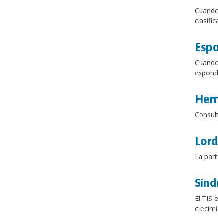
Cuando 
clasifi
Espo
Cuando 
espondil
Hern
Consul
Lord
La part
Sínd
El TIS 
crecimi