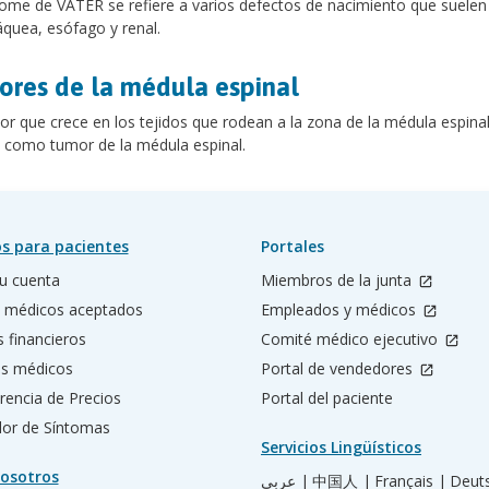
rome de VATER se refiere a varios defectos de nacimiento que suelen oc
áquea, esófago y renal.
res de la médula espinal
r que crece en los tejidos que rodean a la zona de la médula espinal
 como tumor de la médula espinal.
s para pacientes
Portales
u cuenta
Miembros de la junta
 médicos aceptados
Empleados y médicos
s financieros
Comité médico ejecutivo
os médicos
Portal de vendedores
rencia de Precios
Portal del paciente
ador de Síntomas
Servicios Lingüísticos
osotros
عربي |
中国人 |
Français |
Deut