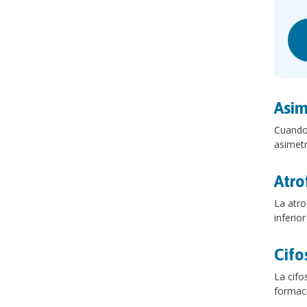
Asim
Cuando 
asimetr
Atro
La atro
inferio
Cifo
La cifo
formaci