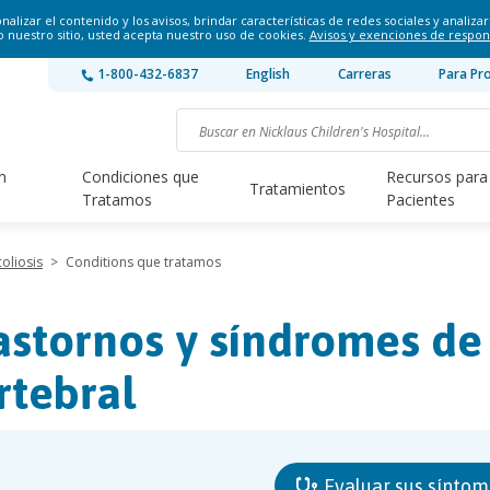
lizar el contenido y los avisos, brindar características de redes sociales y analizar 
o nuestro sitio, usted acepta nuestro uso de cookies.
Avisos y exenciones de respon
1-800-432-6837
English
Carreras
Para Pr
n
Condiciones que
Recursos para
Tratamientos
Tratamos
Pacientes
oliosis
>
Conditions que tratamos
astornos y síndromes de
rtebral
Evaluar sus síntom