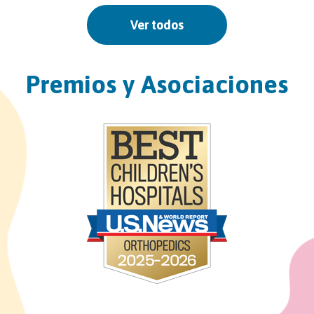
West Kendall Outpatient Center
Ver todos
13400 SW 120th Street
Suites 100 & 200
Miami, FL 33186
Premios y Asociaciones