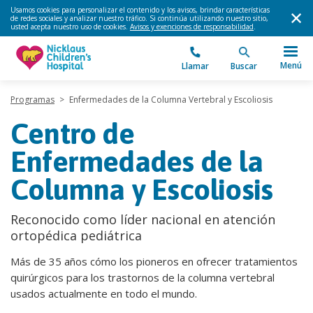
Usamos cookies para personalizar el contenido y los avisos, brindar características
de redes sociales y analizar nuestro tráfico. Si continúa utilizando nuestro sitio,
usted acepta nuestro uso de cookies.
Avisos y exenciones de responsabilidad
.
Menú
Llamar
Buscar
Programas
>
Enfermedades de la Columna Vertebral y Escoliosis
Centro de
Enfermedades de la
Columna y Escoliosis
Reconocido como líder nacional en atención
ortopédica pediátrica
Más de 35 años cómo los pioneros en ofrecer tratamientos
quirúrgicos para los trastornos de la columna vertebral
usados actualmente en todo el mundo.