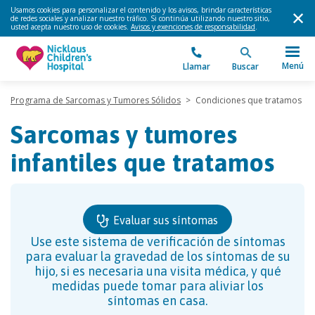
Usamos cookies para personalizar el contenido y los avisos, brindar características
de redes sociales y analizar nuestro tráfico. Si continúa utilizando nuestro sitio,
usted acepta nuestro uso de cookies.
Avisos y exenciones de responsabilidad
.
Menú
Llamar
Buscar
Programa de Sarcomas y Tumores Sólidos
>
Condiciones que tratamos
Sarcomas y tumores
infantiles que tratamos
Evaluar sus síntomas
Use este sistema de verificación de síntomas
para evaluar la gravedad de los síntomas de su
hijo, si es necesaria una visita médica, y qué
medidas puede tomar para aliviar los
síntomas en casa.