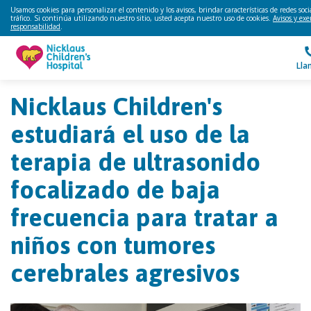
Usamos cookies para personalizar el contenido y los avisos, brindar características de redes soc
tráfico. Si continúa utilizando nuestro sitio, usted acepta nuestro uso de cookies.
Avisos y ex
responsabilidad
.
Lla
Nicklaus Children's
estudiará el uso de la
terapia de ultrasonido
focalizado de baja
frecuencia para tratar a
niños con tumores
cerebrales agresivos