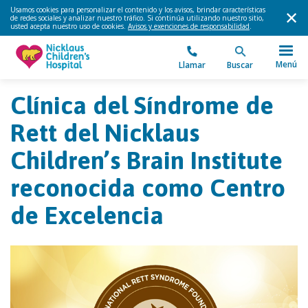
Usamos cookies para personalizar el contenido y los avisos, brindar características
de redes sociales y analizar nuestro tráfico. Si continúa utilizando nuestro sitio,
usted acepta nuestro uso de cookies.
Avisos y exenciones de responsabilidad
.
Menú
Llamar
Buscar
Clínica del Síndrome de
Rett del Nicklaus
Children’s Brain Institute
reconocida como Centro
de Excelencia