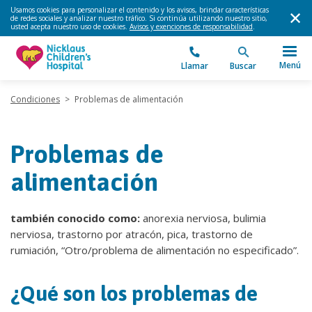
Usamos cookies para personalizar el contenido y los avisos, brindar características
de redes sociales y analizar nuestro tráfico. Si continúa utilizando nuestro sitio,
usted acepta nuestro uso de cookies.
Avisos y exenciones de responsabilidad
.
Menú
Llamar
Buscar
Condiciones
>
Problemas de alimentación
Problemas de
alimentación
también conocido como:
anorexia nerviosa, bulimia
nerviosa, trastorno por atracón, pica, trastorno de
rumiación, “Otro/problema de alimentación no especificado”.
¿Qué son los problemas de