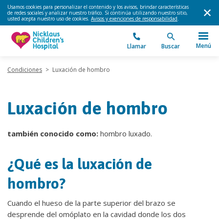
Usamos cookies para personalizar el contenido y los avisos, brindar características
de redes sociales y analizar nuestro tráfico. Si continúa utilizando nuestro sitio,
usted acepta nuestro uso de cookies.
Avisos y exenciones de responsabilidad
.
Menú
Llamar
Buscar
Condiciones
>
Luxación de hombro
Luxación de hombro
también conocido como:
hombro luxado.
¿Qué es la luxación de
hombro?
Cuando el hueso de la parte superior del brazo se
desprende del omóplato en la cavidad donde los dos