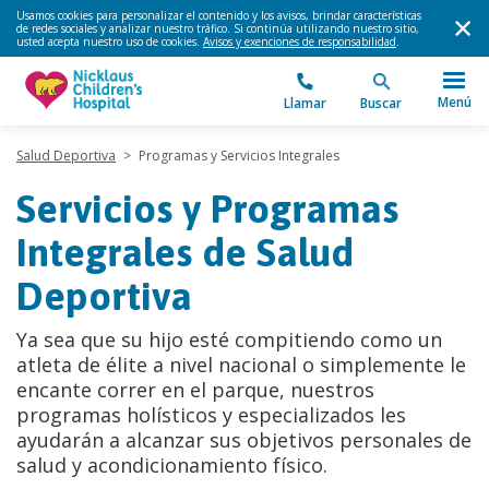
Usamos cookies para personalizar el contenido y los avisos, brindar características
de redes sociales y analizar nuestro tráfico. Si continúa utilizando nuestro sitio,
usted acepta nuestro uso de cookies.
Avisos y exenciones de responsabilidad
.
Menú
Llamar
Buscar
Salud Deportiva
>
Programas y Servicios Integrales
Servicios y Programas
Integrales de Salud
Deportiva
Ya sea que su hijo esté compitiendo como un
atleta de élite a nivel nacional o simplemente le
encante correr en el parque, nuestros
programas holísticos y especializados les
ayudarán a alcanzar sus objetivos personales de
salud y acondicionamiento físico.