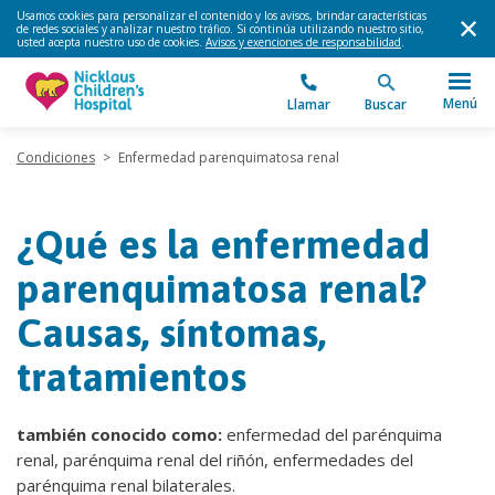
Usamos cookies para personalizar el contenido y los avisos, brindar características
de redes sociales y analizar nuestro tráfico. Si continúa utilizando nuestro sitio,
usted acepta nuestro uso de cookies.
Avisos y exenciones de responsabilidad
.
Menú
Llamar
Buscar
Condiciones
>
Enfermedad parenquimatosa renal
¿Qué es la enfermedad
parenquimatosa renal?
Causas, síntomas,
tratamientos
también conocido como:
enfermedad del parénquima
renal, parénquima renal del riñón, enfermedades del
parénquima renal bilaterales.