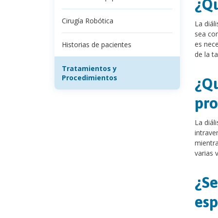
¿Qu
Cirugía Robótica
La diál
sea con
es nece
Historias de pacientes
de la t
Tratamientos y
Procedimientos
¿Qu
pr
La diál
intrave
mientra
varias 
¿Se
esp