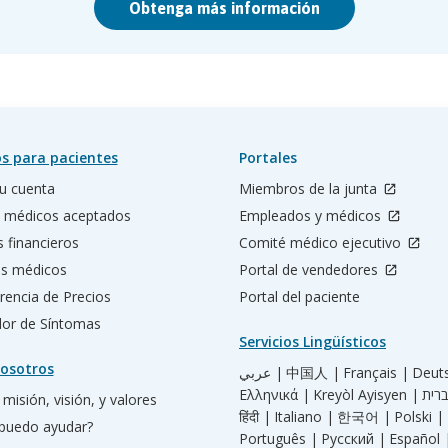
Obtenga más información
s para pacientes
Portales
u cuenta
Miembros de la junta
 médicos aceptados
Empleados y médicos
s financieros
Comité médico ejecutivo
os médicos
Portal de vendedores
rencia de Precios
Portal del paciente
ador de Síntomas
Servicios Lingüísticos
osotros
عربي |
中国人 |
Français |
Deut
Ελληνικά |
Kreyòl Ayisyen |
misión, visión, y valores
हिंदी |
Italiano |
한국어 |
Polski |
puedo ayudar?
Português |
Русский |
Español 