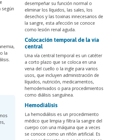
de
desempeñar su función normal o
á según
eliminar los líquidos, las sales, los
desechos y las toxinas innecesarios de
la sangre, esta afección se conoce
como lesión renal aguda.
?
Colocación temporal de la vía
central
anemia,
o la
Una vía central temporal es un catéter
isis.
a corto plazo que se coloca en una
vena del cuello o la ingle para varios
usos, que incluyen administración de
líquidos, nutrición, medicamentos,
hemoderivados o para procedimientos
como diálisis sanguínea.
Hemodiálisis
La hemodiálisis es un procedimiento
rnos
médico que limpia y filtra la sangre del
es,
cuerpo con una máquina que a veces
se conoce como un riñón artificial. Es