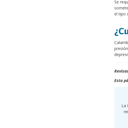
Se requ
someter
el tipo 
¿Cu
Calambr
presión
depresi
Revisad
Esta pá
La 
re