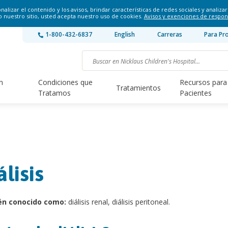
lizar el contenido y los avisos, brindar características de redes sociales y analizar 
o nuestro sitio, usted acepta nuestro uso de cookies.
Avisos y exenciones de respon
1-800-432-6837
English
Carreras
Para Pr
n
Condiciones que
Recursos para
Tratamientos
Tratamos
Pacientes
álisis
én conocido como:
diálisis renal, diálisis peritoneal.