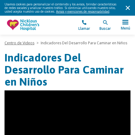
Usamos cookies para personalizar el contenido y los avisos, brindar características
de redes sociales y analizar nuestro tráfico. Si continúa utilizando nuestro sitio,
usted acepta nuestro uso de cookies.
Avisos y exenciones de responsabilidad
.
Menú
Llamar
Buscar
Centro de Videos
>
Indicadores Del Desarrollo Para Caminar en Niños
Indicadores Del
Desarrollo Para Caminar
en Niños