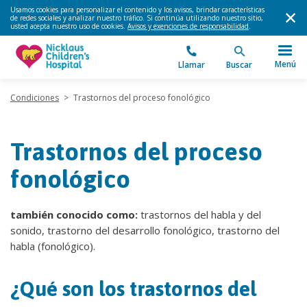
Usamos cookies para personalizar el contenido y los avisos, brindar características
de redes sociales y analizar nuestro tráfico. Si continúa utilizando nuestro sitio,
usted acepta nuestro uso de cookies.
Avisos y exenciones de responsabilidad
.
Menú
Llamar
Buscar
Condiciones
>
Trastornos del proceso fonológico
Trastornos del proceso
fonológico
también conocido como:
trastornos del habla y del
sonido, trastorno del desarrollo fonológico, trastorno del
habla (fonológico).
¿Qué son los trastornos del