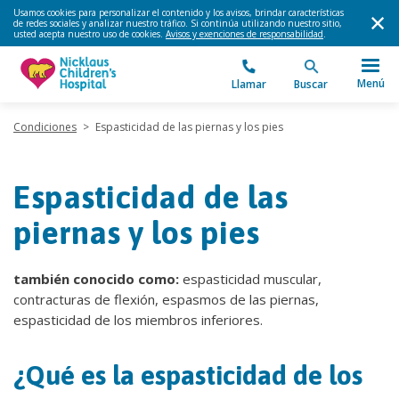
Usamos cookies para personalizar el contenido y los avisos, brindar características
de redes sociales y analizar nuestro tráfico. Si continúa utilizando nuestro sitio,
usted acepta nuestro uso de cookies.
Avisos y exenciones de responsabilidad
.
Menú
Llamar
Buscar
Condiciones
>
Espasticidad de las piernas y los pies
Espasticidad de las
piernas y los pies
también conocido como:
espasticidad muscular,
contracturas de flexión, espasmos de las piernas,
espasticidad de los miembros inferiores.
¿Qué es la espasticidad de los