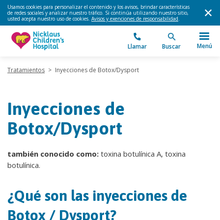
Usamos cookies para personalizar el contenido y los avisos, brindar características
de redes sociales y analizar nuestro tráfico. Si continúa utilizando nuestro sitio,
usted acepta nuestro uso de cookies.
Avisos y exenciones de responsabilidad
.
Menú
Llamar
Buscar
Tratamientos
>
Inyecciones de Botox/Dysport
Inyecciones de
Botox/Dysport
también conocido como:
toxina botulínica A, toxina
botulínica.
¿Qué son las inyecciones de
Botox / Dysport?