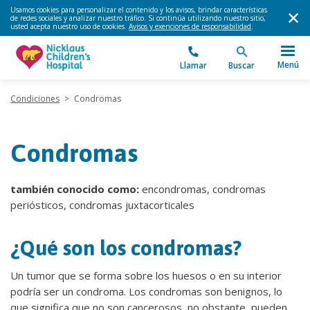
Usamos cookies para personalizar el contenido y los avisos, brindar características
de redes sociales y analizar nuestro tráfico. Si continúa utilizando nuestro sitio,
usted acepta nuestro uso de cookies.
Avisos y exenciones de responsabilidad
.
Menú
Llamar
Buscar
Condiciones
>
Condromas
Condromas
también conocido como:
encondromas, condromas
periósticos, condromas juxtacorticales
¿Qué son los condromas?
Un tumor que se forma sobre los huesos o en su interior
podría ser un condroma. Los condromas son benignos, lo
que significa que no son cancerosos, no obstante, pueden