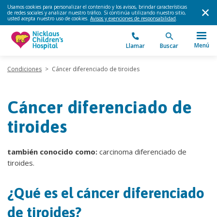
Usamos cookies para personalizar el contenido y los avisos, brindar características
de redes sociales y analizar nuestro tráfico. Si continúa utilizando nuestro sitio,
usted acepta nuestro uso de cookies.
Avisos y exenciones de responsabilidad
.
Menú
Llamar
Buscar
Condiciones
>
Cáncer diferenciado de tiroides
Cáncer diferenciado de
tiroides
también conocido como:
carcinoma diferenciado de
tiroides.
¿Qué es el cáncer diferenciado
de tiroides?