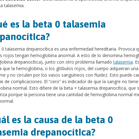
a talasemia.
é es la beta 0 talasemia
panocítica?
 0 talasemia drepanocítica es una enfermedad hereditaria. Provoca q
os rojos tengan hemoglobina anormal. A esto de lo denomina hemogl
obina drepanocítica), junto con otro problema llamado
talasemia
. E
 que la hemoglobina, o los glóbulos rojos, del cuerpo adquieran un
rme y no circulen por los vasos sanguíneos con fluidez. Esto puede ca
ie de complicaciones. El “cero” es indicador de que la sangre no tiene
bina normal. Esto difiere de la beta + talasemia drepanocítica, que 
riza porque la persona tiene una cantidad de hemoglobina normal m
normal.
ál es la causa de la beta 0
asemia drepanocítica?