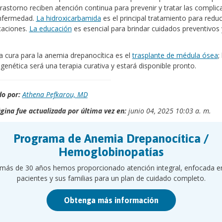
trastorno reciben atención continua para prevenir y tratar las complic
enfermedad.
La hidroxicarbamida
es el principal tratamiento para reduci
caciones.
La educación
es esencial para brindar cuidados preventivos 
a cura para la anemia drepanocítica es el
trasplante de médula ósea
;
 genética será una terapia curativa y estará disponible pronto.
o por:
Athena Pefkarou, MD
gina fue actualizada por última vez en:
junio 04, 2025 10:03 a. m.
Programa de Anemia Drepanocítica /
Hemoglobinopatías
más de 30 años hemos proporcionado atención integral, enfocada e
pacientes y sus familias para un plan de cuidado completo.
Obtenga más información