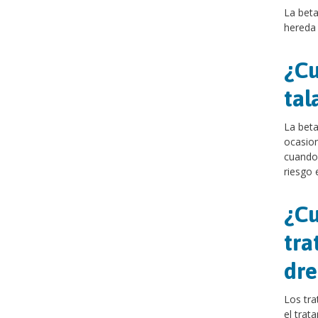
La beta
hereda 
¿Cu
tal
La beta
ocasion
cuando 
riesgo 
¿Cu
tra
dre
Los tra
el trat