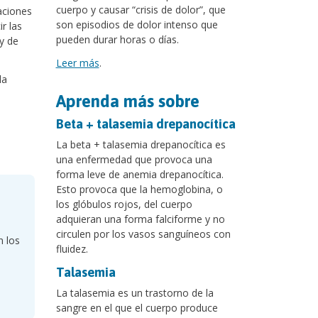
cuerpo y causar “crisis de dolor”, que
aciones
son episodios de dolor intenso que
r las
pueden durar horas o días.
y de
Leer más
.
 la
Aprenda más sobre
Beta + talasemia drepanocítica
La beta + talasemia drepanocítica es
una enfermedad que provoca una
forma leve de anemia drepanocítica.
Esto provoca que la hemoglobina, o
los glóbulos rojos, del cuerpo
adquieran una forma falciforme y no
circulen por los vasos sanguíneos con
n los
fluidez.
Talasemia
La talasemia es un trastorno de la
sangre en el que el cuerpo produce