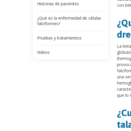
Historias de pacientes
con bet
¿Qué es la enfermedad de células
¿Qu
falciformes?
dre
Pruebas y tratamientos
La beta
Videos
glóbul
(hemogl
provoca
falcifo
una ser
hemoglo
caracte
que lo 
¿Cu
tal