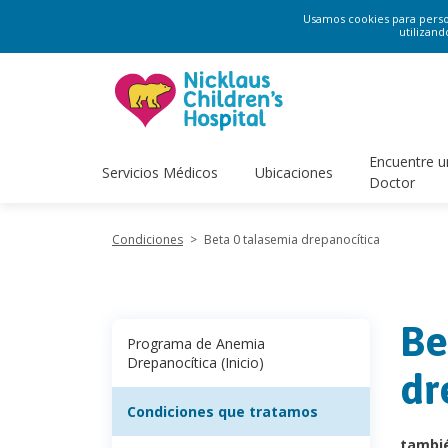
Usamos cookies para persona
utilizand
Encuentre u
Servicios Médicos
Ubicaciones
Doctor
Condiciones
>
Beta 0 talasemia drepanocítica
Be
Programa de Anemia
Drepanocítica (Inicio)
dr
Condiciones que tratamos
tambi