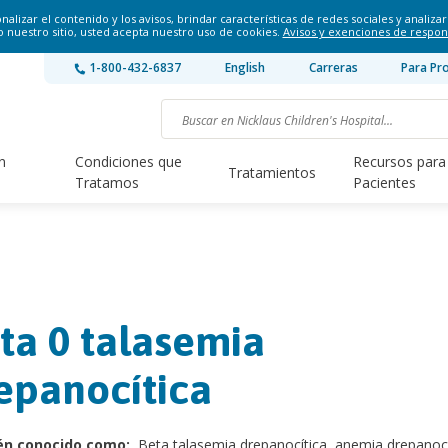
lizar el contenido y los avisos, brindar características de redes sociales y analizar 
o nuestro sitio, usted acepta nuestro uso de cookies.
Avisos y exenciones de respon
1-800-432-6837
English
Carreras
Para Pr
n
Condiciones que
Recursos para
Tratamientos
Tratamos
Pacientes
ta 0 talasemia
epanocítica
én conocido como:
Beta talasemia drepanocítica, anemia drepanocí