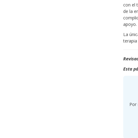
con el 
de la 
compli
apoyo.
La únic
terapia
Revisad
Esta pá
Por 