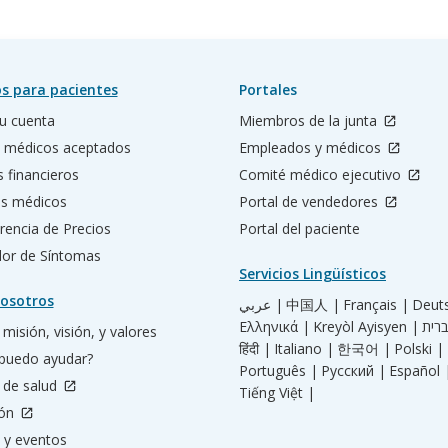
s para pacientes
Portales
u cuenta
Miembros de la junta
 médicos aceptados
Empleados y médicos
s financieros
Comité médico ejecutivo
os médicos
Portal de vendedores
rencia de Precios
Portal del paciente
ador de Síntomas
Servicios Lingüísticos
osotros
عربي |
中国人 |
Français |
Deut
Ελληνικά |
Kreyòl Ayisyen |
misión, visión, y valores
हिंदी |
Italiano |
한국어 |
Polski |
puedo ayudar?
Português |
Русский |
Español 
 de salud
Tiếng Việt |
ión
 y eventos