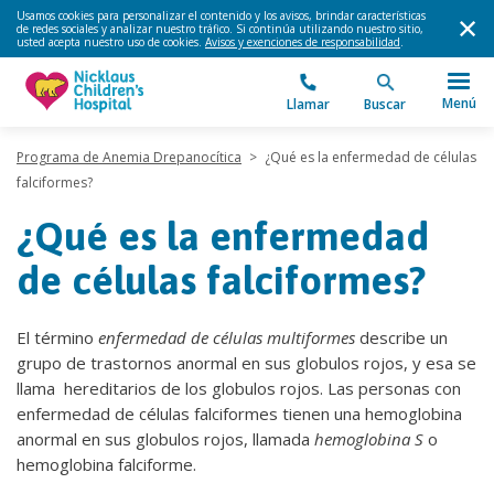
Usamos cookies para personalizar el contenido y los avisos, brindar características
de redes sociales y analizar nuestro tráfico. Si continúa utilizando nuestro sitio,
usted acepta nuestro uso de cookies.
Avisos y exenciones de responsabilidad
.
Menú
Llamar
Buscar
Programa de Anemia Drepanocítica
>
¿Qué es la enfermedad de células
falciformes?
¿Qué es la enfermedad
de células falciformes?
El término
enfermedad de células multiformes
describe un
grupo de trastornos anormal en sus globulos rojos, y esa se
llama hereditarios de los globulos rojos. Las personas con
enfermedad de células falciformes tienen una hemoglobina
anormal en sus globulos rojos, llamada
hemoglobina S
o
hemoglobina falciforme.