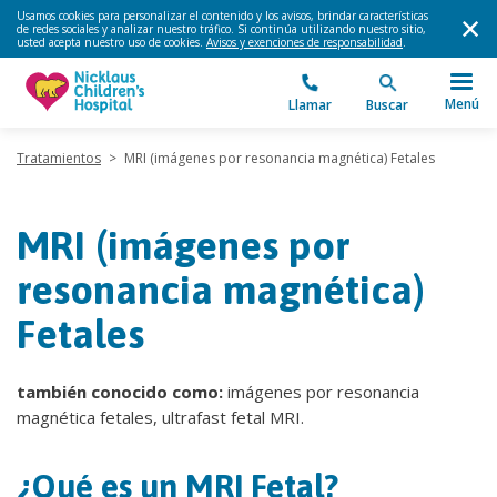
Usamos cookies para personalizar el contenido y los avisos, brindar características
de redes sociales y analizar nuestro tráfico. Si continúa utilizando nuestro sitio,
usted acepta nuestro uso de cookies.
Avisos y exenciones de responsabilidad
.
Menú
Llamar
Buscar
Tratamientos
>
MRI (imágenes por resonancia magnética) Fetales
MRI (imágenes por
resonancia magnética)
Fetales
también conocido como:
imágenes por resonancia
magnética fetales, ultrafast fetal MRI.
¿Qué es un MRI Fetal?