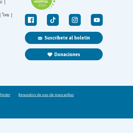
עברית |
|
ไทย |
Suscríbete al boletín
Donaciones
 Finder
Requisitos de uso de mascarillas