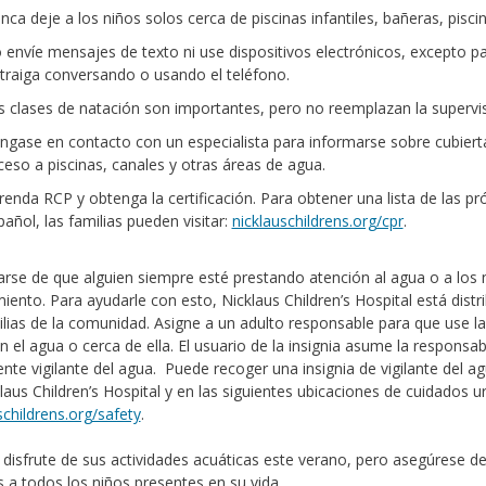
nca deje a los niños solos cerca de piscinas infantiles, bañeras, pisc
 envíe mensajes de texto ni use dispositivos electrónicos, excepto p
straiga conversando o usando el teléfono.
s clases de natación son importantes, pero no reemplazan la supervis
ngase en contacto con un especialista para informarse sobre cubiertas
ceso a piscinas, canales y otras áreas de agua.
renda RCP y obtenga la certificación. Para obtener una lista de las 
pañol, las familias pueden visitar:
nicklauschildrens.org/cpr
.
rse de que alguien siempre esté prestando atención al agua o a los 
ento. Para ayudarle con esto, Nicklaus Children’s Hospital está distri
ilias de la comunidad. Asigne a un adulto responsable para que use la 
n el agua o cerca de ella. El usuario de la insignia asume la responsab
iente vigilante del agua. Puede recoger una insignia de vigilante del
laus Children’s Hospital y en las siguientes ubicaciones de cuidados ur
schildrens.org/safety
.
 disfrute de sus actividades acuáticas este verano, pero asegúrese 
 a todos los niños presentes en su vida.