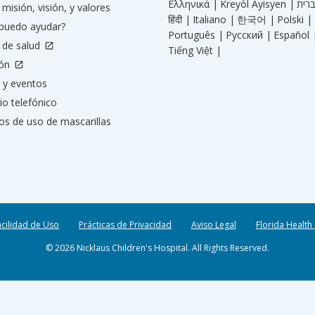
Ελληνικά |
Kreyòl Ayisyen |
misión, visión, y valores
हिंदी |
Italiano |
한국어 |
Polski |
puedo ayudar?
Português |
Русский |
Español 
 de salud
Tiếng Việt |
ión
 y eventos
io telefónico
os de uso de mascarillas
acilidad de Uso
Prácticas de Privacidad
Aviso Legal
Florida Health
© 2026 Nicklaus Children's Hospital. All Rights Reserved.