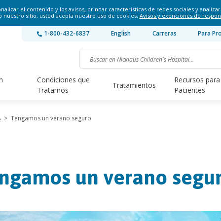
lizar el contenido y los avisos, brindar características de redes sociales y analizar 
o nuestro sitio, usted acepta nuestro uso de cookies.
Avisos y exenciones de respon
1-800-432-6837
English
Carreras
Para Pr
n
Condiciones que
Recursos para
Tratamientos
Tratamos
Pacientes
8
>
Tengamos un verano seguro
ngamos un verano segu