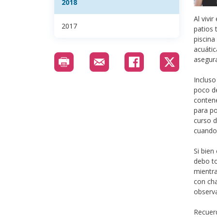
2018
Al vivi
2017
patios 
piscina
acuátic
asegura
Incluso
poco de
contene
para po
curso d
cuando
Si bien
debo t
mientra
con cha
observa
Recuerd