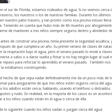
r en el sur de Florida, estamos rodeados de agua. Si no vivimos cerc
traseros, los nuestros o los de nuestras familias. Durante los últim
 en nuestro patio trasero, y tan pronto como esa piscina estuvo llen
a. Teniendo en cuenta que hubo más de 80 muertes por ahogamiento e
rme de mantener a mis niños siempre seguros dentro y alrededor d
 antes de construir una piscina, tenía presente la seguridad acuática,
spués de que cumpliera un año. Su primer verano de clases de natac
r la respiración bajo el agua, pero el verano pasado lo envié a clases
nerse a salvo o a darse vuelta y flotar si no hay ningún lugar al cual 
e repaso para reforzar lo aprendido el verano pasado. También nos a
 la estábamos construyendo.
 el hecho de que sepa nadar definitivamente me da un poco más de tr
omar para asegurarme de que mis niños estén seguros cerca del agu
s los adultos están cerca, hablando, usando el teléfono o distraído
poteo y ruido. En realidad, en la mayoría de los casos es un aconteci
r a los niños cuando están en el agua o cerca de ella.
e lo siguiente cuando los niños nadan o juegan cerca del agua: