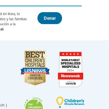
 en línea, lo
Donar
tes y las familias
ución a la
al
.
sch |