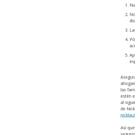
Nu
No
di
La
Pó
ac
Ap
es
Asegura
ahogami
las fam
estén e
al sigu
de Nick
nicklau
Así que
seguros