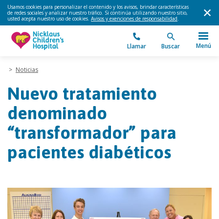
Usamos cookies para personalizar el contenido y los avisos, brindar características
de redes sociales y analizar nuestro tráfico. Si continúa utilizando nuestro sitio,
usted acepta nuestro uso de cookies.
Avisos y exenciones de responsabilidad
.
Menú
Llamar
Buscar
>
Noticias
Nuevo tratamiento
denominado
“transformador” para
pacientes diabéticos