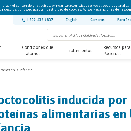
lizar el contenido y los avisos, brindar características de redes sociales y analizar 
o nuestro sitio, usted acepta nuestro uso de cookies.
Avisos y exenciones de respon
1-800-432-6837
English
Carreras
Para Pr
n
Condiciones que
Recursos para
Tratamientos
Tratamos
Pacientes
tarias en la infancia
octocolitis inducida por
oteínas alimentarias en 
fancia