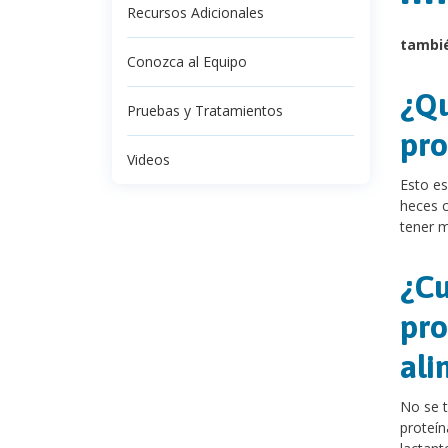
Recursos Adicionales
tambi
Conozca al Equipo
¿Qu
Pruebas y Tratamientos
pro
Videos
Esto es
heces c
tener m
¿Cu
pro
ali
No se t
proteín