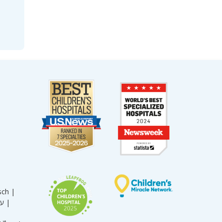
sch |
עברית |