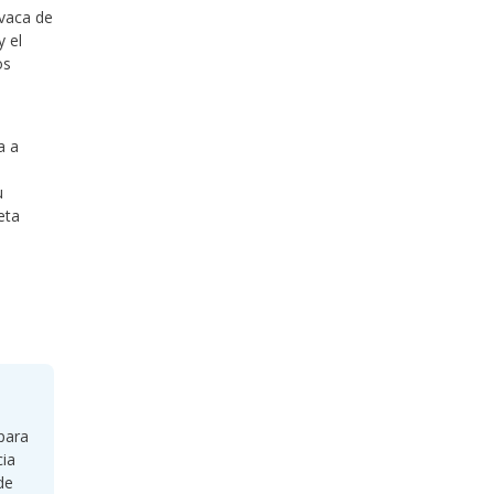
 vaca de
y el
os
a a
u
eta
para
cia
de