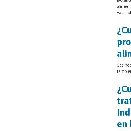
lactan
aliment
vaca; a
¿Cu
pro
ali
Las hec
también
¿Cu
tra
ind
en 