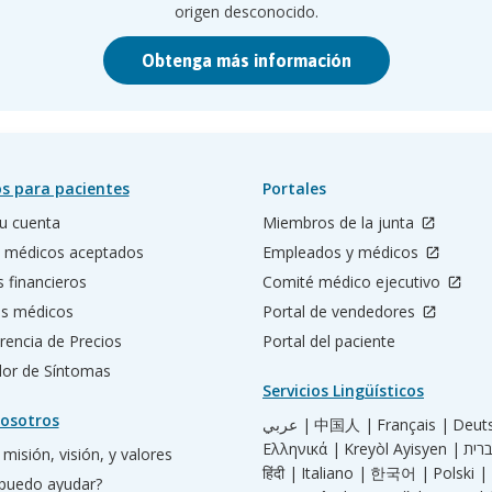
origen desconocido.
Obtenga más información
s para pacientes
Portales
u cuenta
Miembros de la junta
 médicos aceptados
Empleados y médicos
s financieros
Comité médico ejecutivo
os médicos
Portal de vendedores
rencia de Precios
Portal del paciente
ador de Síntomas
Servicios Lingüísticos
osotros
عربي |
中国人 |
Français |
Deut
Ελληνικά |
Kreyòl Ayisyen |
misión, visión, y valores
हिंदी |
Italiano |
한국어 |
Polski |
puedo ayudar?