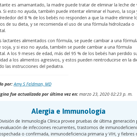
actante es amamantado, la madre puede tratar de eliminar la leche de
a. Si esto no ayuda, también puede intentar eliminar el huevo, la soja 
lrededor del 8 % de los bebés no responden a que la madre elimine l
os de su dieta, y se recomienda el uso de una fórmula hidrolizada o
al.
s lactantes alimentados con fórmula, se puede cambiar a una fórmul
 soja, y si eso no ayuda, también se puede cambiar a una fórmula
al. A los 9 meses de edad, más del 95 % de los bebés han perdido s
lidad a los alimentos agresivos, y estos pueden reintroducirse en la di
do las instrucciones del pediatra.
o por:
Amy S Feldman, MD
gina fue actualizada por última vez en:
marzo 23, 2020 02:23 p. m.
Alergia e Immunología
División de Inmunología Clínica provee pruebas de última generación 
 evaluación de infecciones recurrentes, trastornos de inmunodeficien
ospechada o confirmada, inmunodeficiencia primaria y VIH, y fiebres 