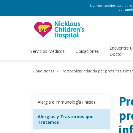
Usamos cookies para persona
utilizand
Encuentre u
Servicios Médicos
Ubicaciones
Doctor
Condiciones
>
Proctocolitis inducida por proteínas alimen
Pr
Alergia e Immunología (Inicio)
pr
Alergias y Trastornos que
Tratamos
in