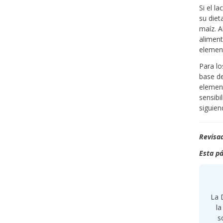
Si el l
su diet
maíz. A
aliment
element
Para lo
base de
element
sensibi
siguien
Revisad
Esta pá
La 
la
s