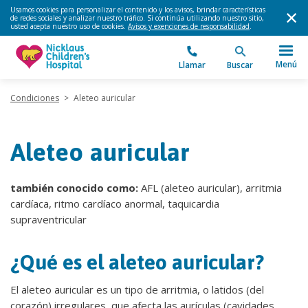
Usamos cookies para personalizar el contenido y los avisos, brindar características
de redes sociales y analizar nuestro tráfico. Si continúa utilizando nuestro sitio,
usted acepta nuestro uso de cookies.
Avisos y exenciones de responsabilidad
.
Menú
Llamar
Buscar
Condiciones
>
Aleteo auricular
Aleteo auricular
también conocido como:
AFL (aleteo auricular), arritmia
cardíaca, ritmo cardíaco anormal, taquicardia
supraventricular
¿Qué es el aleteo auricular?
El aleteo auricular es un tipo de arritmia, o latidos (del
corazón) irregulares, que afecta las aurículas (cavidades