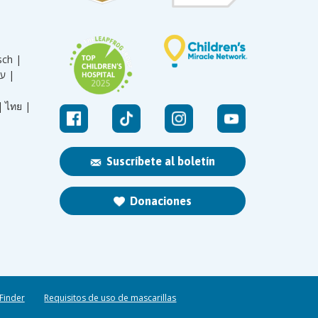
sch |
עברית |
|
ไทย |
Suscríbete al boletín
Donaciones
 Finder
Requisitos de uso de mascarillas