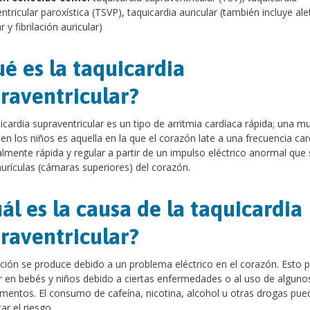
ntricular paroxística (TSVP), taquicardia auricular (también incluye al
r y fibrilación auricular)
é es la taquicardia
raventricular?
icardia supraventricular es un tipo de arritmia cardíaca rápida; una m
n los niños es aquella en la que el corazón late a una frecuencia car
mente rápida y regular a partir de un impulso eléctrico anormal que
aurículas (cámaras superiores) del corazón.
ál es la causa de la taquicardia
raventricular?
ción se produce debido a un problema eléctrico en el corazón. Esto 
 en bebés y niños debido a ciertas enfermedades o al uso de alguno
entos. El consumo de cafeína, nicotina, alcohol u otras drogas pue
r el riesgo.