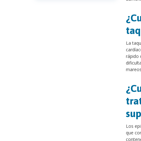
¿Cu
taq
La taqu
cardíac
rápido 
dificul
mareos 
¿Cu
tra
sup
Los epi
que con
contene