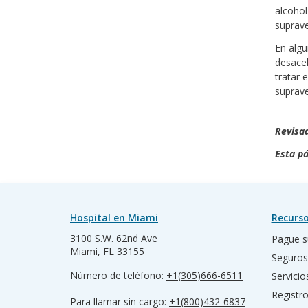
alcohol
suprave
En algu
desacel
tratar 
suprave
Revisad
Esta pá
Hospital en Miami
Recurso
3100 S.W. 62nd Ave
Pague s
Miami, FL 33155
Seguros
Número de teléfono:
+1(305)666-6511
Servicio
Registr
Para llamar sin cargo:
+1(800)432-6837