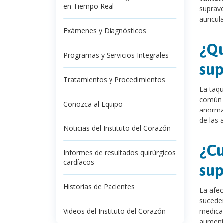
en Tiempo Real
suprave
auricula
Exámenes y Diagnósticos
¿Qu
Programas y Servicios Integrales
sup
Tratamientos y Procedimientos
La taqu
común e
Conozca al Equipo
anormal
de las 
Noticias del Instituto del Corazón
¿Cu
Informes de resultados quirúrgicos
cardíacos
sup
Historias de Pacientes
La afec
suceder
Videos del Instituto del Corazón
medicam
aumenta