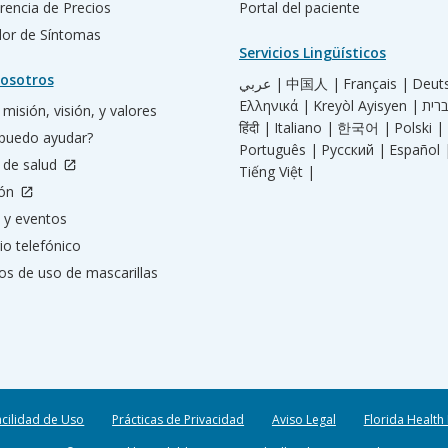
rencia de Precios
Portal del paciente
ador de Síntomas
Servicios Lingüísticos
osotros
عربي |
中国人 |
Français |
Deut
Ελληνικά |
Kreyòl Ayisyen |
misión, visión, y valores
हिंदी |
Italiano |
한국어 |
Polski |
puedo ayudar?
Português |
Русский |
Español 
 de salud
Tiếng Việt |
ión
 y eventos
io telefónico
os de uso de mascarillas
acilidad de Uso
Prácticas de Privacidad
Aviso Legal
Florida Health