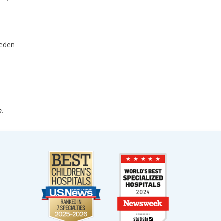
ueden
m.