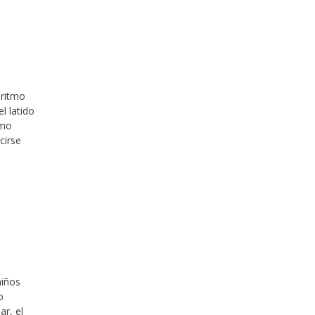
 ritmo
l latido
omo
cirse
niños
o
ar, el