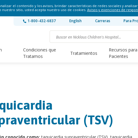
lizar el contenido y los avisos, brindar características de redes sociales y analizar 
o nuestro sitio, usted acepta nuestro uso de cookies.
Avisos y exenciones de respon
1-800-432-6837
English
Carreras
Para Pr
n
Condiciones que
Recursos para
Tratamientos
Tratamos
Pacientes
quicardia
praventricular (TSV)
én conocido como:
taquicardia supraventricular (TSV), taquicardia