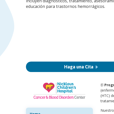
incluyen diagnósticos, tratamiento, asesorami
educación para trastornos hemorrágicos.
Haga una Cita
El
Prog
(enferm
(HTC) de
tratami
Nuestro 
Home