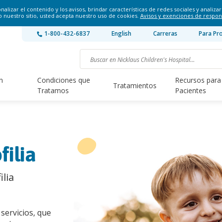
lizar el contenido y los avisos, brindar características de redes sociales y analizar 
o nuestro sitio, usted acepta nuestro uso de cookies.
Avisos y exenciones de respon
1-800-432-6837
English
Carreras
Para Pr
n
Condiciones que
Recursos para
Tratamientos
Tratamos
Pacientes
ilia
lia
servicios, que