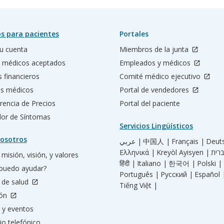
s para pacientes
Portales
u cuenta
Miembros de la junta
 médicos aceptados
Empleados y médicos
s financieros
Comité médico ejecutivo
os médicos
Portal de vendedores
rencia de Precios
Portal del paciente
ador de Síntomas
Servicios Lingüísticos
osotros
عربي |
中国人 |
Français |
Deut
Ελληνικά |
Kreyòl Ayisyen |
misión, visión, y valores
हिंदी |
Italiano |
한국어 |
Polski |
puedo ayudar?
Português |
Русский |
Español 
 de salud
Tiếng Việt |
ión
 y eventos
io telefónico