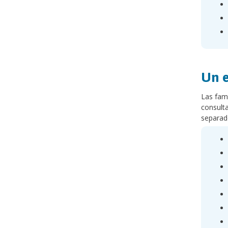
Un e
Las fami
consulta
separado