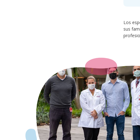
Los espe
sus fami
profesio