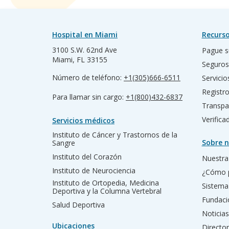
Hospital en Miami
Recurso
3100 S.W. 62nd Ave
Pague s
Miami, FL 33155
Seguros
Número de teléfono:
+1(305)666-6511
Servicio
Registr
Para llamar sin cargo:
+1(800)432-6837
Transpa
Verific
Servicios médicos
Instituto de Cáncer y Trastornos de la
Sobre n
Sangre
Instituto del Corazón
Nuestra 
Instituto de Neurociencia
¿Cómo 
Instituto de Ortopedia, Medicina
Sistema
Deportiva y la Columna Vertebral
Fundac
Salud Deportiva
Noticias
Ubicaciones
Director