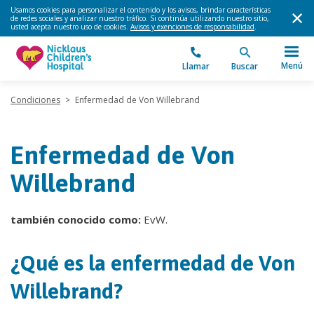
Usamos cookies para personalizar el contenido y los avisos, brindar características
de redes sociales y analizar nuestro tráfico. Si continúa utilizando nuestro sitio,
usted acepta nuestro uso de cookies.
Avisos y exenciones de responsabilidad
.
Menú
Llamar
Buscar
Condiciones
>
Enfermedad de Von Willebrand
Enfermedad de Von
Willebrand
también conocido como:
EvW.
¿Qué es la enfermedad de Von
Willebrand?