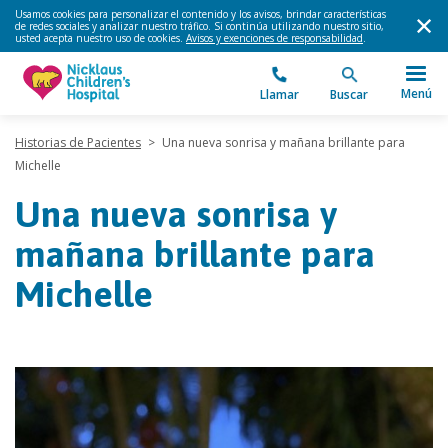
Usamos cookies para personalizar el contenido y los avisos, brindar características
de redes sociales y analizar nuestro tráfico. Si continúa utilizando nuestro sitio,
usted acepta nuestro uso de cookies.
Avisos y exenciones de responsabilidad
.
Menú
Llamar
Buscar
Historias de Pacientes
>
Una nueva sonrisa y mañana brillante para
Michelle
Una nueva sonrisa y
mañana brillante para
Michelle