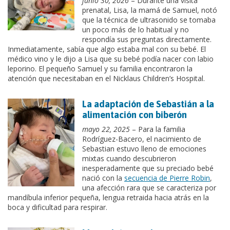
junio 30, 2026
– Durante una visita
prenatal, Lisa, la mamá de Samuel, notó
que la técnica de ultrasonido se tomaba
un poco más de lo habitual y no
respondía sus preguntas directamente.
Inmediatamente, sabía que algo estaba mal con su bebé. El
médico vino y le dijo a Lisa que su bebé podía nacer con labio
leporino. El pequeño Samuel y su familia encontraron la
atención que necesitaban en el Nicklaus Children’s Hospital.
La adaptación de Sebastián a la
alimentación con biberón
mayo 22, 2025
– Para la familia
Rodríguez-Bacero, el nacimiento de
Sebastian estuvo lleno de emociones
mixtas cuando descubrieron
inesperadamente que su preciado bebé
nació con la
secuencia de Pierre Robin
,
una afección rara que se caracteriza por
mandíbula inferior pequeña, lengua retraida hacia atrás en la
boca y dificultad para respirar.