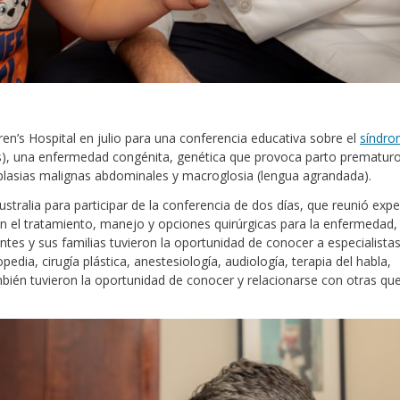
ren’s Hospital en julio para una conferencia educativa sobre el
síndr
és), una enfermedad congénita, genética que provoca parto prematuro
plasias malignas abdominales y macroglosia (lengua agrandada).
stralia para participar de la conferencia de dos días, que reunió exp
en el tratamiento, manejo y opciones quirúrgicas para la enfermedad,
entes y sus familias tuvieron la oportunidad de conocer a especialista
dia, cirugía plástica, anestesiología, audiología, terapia del habla,
bién tuvieron la oportunidad de conocer y relacionarse con otras que