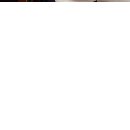
Beckwith Wiedemann Children’s Foundation International y el
Centro p
’s, uno de los pocos en el país con amplia experiencia en la evaluació
e un enfoque exhaustivo y multidisciplinario al cuidado, que aborda e
ias de los niños nacidos con este trastorno congénito.
Leer P
s para pacientes
Portales
u cuenta
Miembros de la junta
 médicos aceptados
Empleados y médicos
s financieros
Comité médico ejecutivo
os médicos
Portal de vendedores
rencia de Precios
Portal del paciente
ador de Síntomas
Servicios Lingüísticos
osotros
عربي |
中国人 |
Français |
Deut