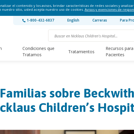
lizar el contenido y los avisos, brindar características de redes sociales y analizar 
o nuestro sitio, usted acepta nuestro uso de cookies.
Avisos y exenciones de respon
1-800-432-6837
English
Carreras
Para Pr
n
Condiciones que
Recursos para
Tratamientos
Tratamos
Pacientes
Familias sobre Beckwith
klaus Children’s Hospit