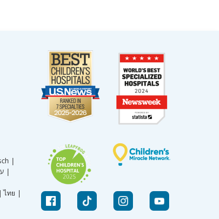
sch |
עברית |
|
ไทย |