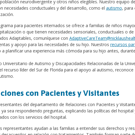
población neurodivergente y otros niños elegibles. Nuestro equipo de
on necesidades conductuales y del desarrollo, como el
autismo
, para
ización.
grama para pacientes internados se ofrece a familias de niños mayor
italización o que tienen necesidades sensoriales, conductuales o de 
ados Adaptables, comuníquese con
AdaptiveCareTeam@nicklaushealt
entas y apoyo para las necesidades de su hijo. Nuestros
r
ecursos par
 a planificar una experiencia más cómoda para su hijo antes, durante 
ro Universitario de Autismo y Discapacidades Relacionadas de la Un
l recurso líder del Sur de Florida para el apoyo al autismo, reconoce
utismo.
ciones con Pacientes y Visitantes
esentantes del departamento de Relaciones con Pacientes y Visitantes
, ya sea respondiendo preguntas, explicando las políticas del hospita
ados con los servicios del hospital.
 representantes ayudan a las familias a entender sus derechos y resp
 desacuerdos en relación con tratamientos. También forman parte de 