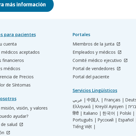
ra más información
s para pacientes
Portales
u cuenta
Miembros de la junta
 médicos aceptados
Empleados y médicos
s financieros
Comité médico ejecutivo
os médicos
Portal de vendedores
rencia de Precios
Portal del paciente
ador de Síntomas
Servicios Lingüísticos
osotros
عربي |
中国人 |
Français |
Deut
Ελληνικά |
Kreyòl Ayisyen |
misión, visión, y valores
हिंदी |
Italiano |
한국어 |
Polski |
puedo ayudar?
Português |
Русский |
Español 
 de salud
Tiếng Việt |
ión