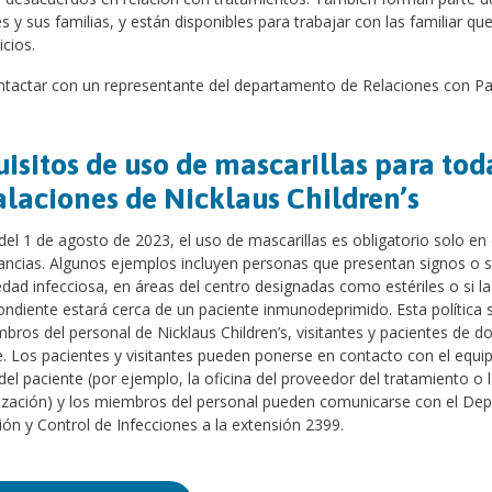
s y sus familias, y están disponibles para trabajar con las familiar q
icios.
tactar con un representante del departamento de Relaciones con Paci
isitos de uso de mascarillas para tod
alaciones de Nicklaus Children’s
 del 1 de agosto de 2023, el uso de mascarillas es obligatorio solo e
tancias. Algunos ejemplos incluyen personas que presentan signos o 
ad infecciosa, en áreas del centro designadas como estériles o si l
ndiente estará cerca de un paciente inmunodeprimido. Esta política s
bros del personal de Nicklaus Children’s, visitantes y pacientes de 
. Los pacientes y visitantes pueden ponerse en contacto con el equi
el paciente (por ejemplo, la oficina del proveedor del tratamiento o 
lización) y los miembros del personal pueden comunicarse con el De
ón y Control de Infecciones a la extensión 2399.