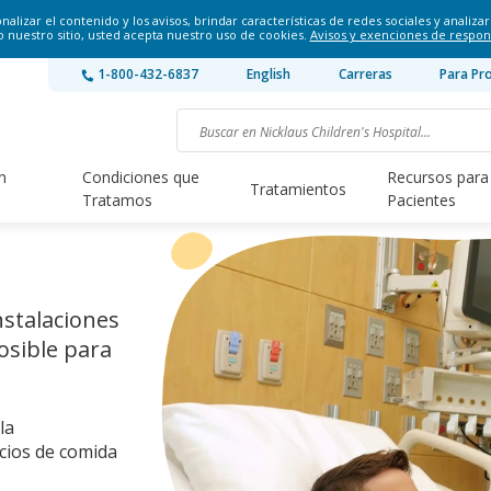
lizar el contenido y los avisos, brindar características de redes sociales y analizar 
o nuestro sitio, usted acepta nuestro uso de cookies.
Avisos y exenciones de respon
1-800-432-6837
English
Carreras
Para Pr
n
Condiciones que
Recursos para
Tratamientos
Tratamos
Pacientes
nstalaciones
osible para
la
icios de comida