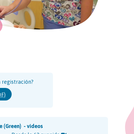
 registración?
DF)
e (Green) - videos