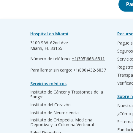
Pa
Hospital en Miami
Recurso
3100 S.W. 62nd Ave
Pague s
Miami, FL 33155
Seguros
Número de teléfono:
+1(305)666-6511
Servicio
Registr
Para llamar sin cargo:
+1(800)432-6837
Transpa
Verific
Servicios médicos
Instituto de Cáncer y Trastornos de la
Sobre n
Sangre
Instituto del Corazón
Nuestra 
Instituto de Neurociencia
¿Cómo 
Instituto de Ortopedia, Medicina
Sistema
Deportiva y la Columna Vertebral
Fundac
Salud Deportiva