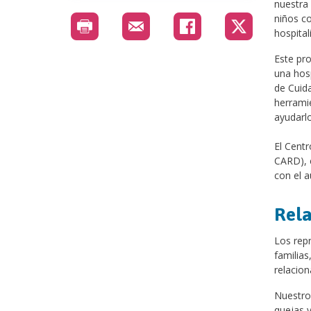
nuestra 
niños c
hospital
Este pro
una hosp
de Cuid
herrami
ayudarlo
El Cent
CARD), e
con el a
Rela
Los repr
familias
relacion
Nuestros
quejas y