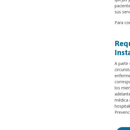
paciente
sus serv
Para con
Requ
inst
A partir
circuns
enfermed
correspo
los miem
adelante
médica d
hospita
Prevenci