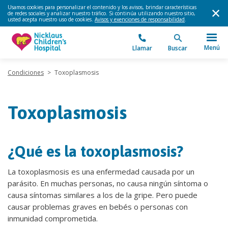
Usamos cookies para personalizar el contenido y los avisos, brindar características
de redes sociales y analizar nuestro tráfico. Si continúa utilizando nuestro sitio,
usted acepta nuestro uso de cookies.
Avisos y exenciones de responsabilidad
.
Menú
Llamar
Buscar
Condiciones
>
Toxoplasmosis
Toxoplasmosis
¿Qué es la toxoplasmosis?
La toxoplasmosis es una enfermedad causada por un
parásito. En muchas personas, no causa ningún síntoma o
causa síntomas similares a los de la gripe. Pero puede
causar problemas graves en bebés o personas con
inmunidad comprometida.