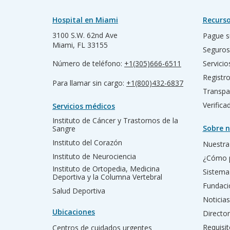
Hospital en Miami
Recurso
3100 S.W. 62nd Ave
Pague s
Miami, FL 33155
Seguros
Número de teléfono:
+1(305)666-6511
Servicio
Registr
Para llamar sin cargo:
+1(800)432-6837
Transpa
Verific
Servicios médicos
Instituto de Cáncer y Trastornos de la
Sobre n
Sangre
Instituto del Corazón
Nuestra 
Instituto de Neurociencia
¿Cómo 
Instituto de Ortopedia, Medicina
Sistema
Deportiva y la Columna Vertebral
Fundac
Salud Deportiva
Noticias
Ubicaciones
Director
Requisit
Centros de cuidados urgentes