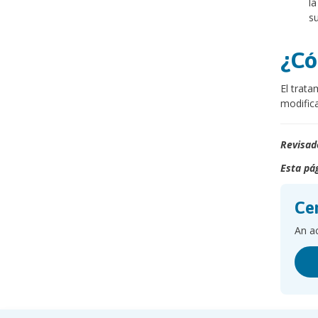
la
su
¿Có
El trata
modific
Revisad
Esta pág
Cen
An ac