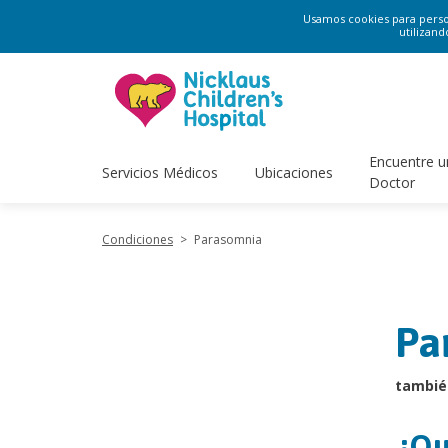
Usamos cookies para persona
utilizand
Encuentre u
Servicios Médicos
Ubicaciones
Doctor
Condiciones
>
Parasomnia
Pa
tambié
¿Qu