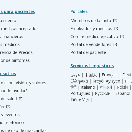
s para pacientes
Portales
u cuenta
Miembros de la junta
 médicos aceptados
Empleados y médicos
s financieros
Comité médico ejecutivo
os médicos
Portal de vendedores
rencia de Precios
Portal del paciente
ador de Síntomas
Servicios Lingüísticos
osotros
عربي |
中国人 |
Français |
Deut
Ελληνικά |
Kreyòl Ayisyen |
misión, visión, y valores
हिंदी |
Italiano |
한국어 |
Polski |
puedo ayudar?
Português |
Русский |
Español 
 de salud
Tiếng Việt |
ión
 y eventos
io telefónico
os de uso de mascarillas