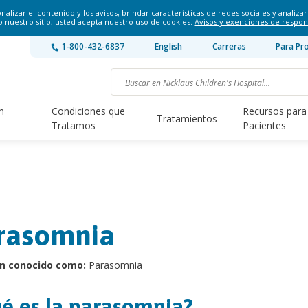
lizar el contenido y los avisos, brindar características de redes sociales y analizar 
o nuestro sitio, usted acepta nuestro uso de cookies.
Avisos y exenciones de respon
1-800-432-6837
English
Carreras
Para Pr
n
Condiciones que
Recursos para
Tratamientos
Tratamos
Pacientes
rasomnia
n conocido como:
Parasomnia
é es la parasomnia?