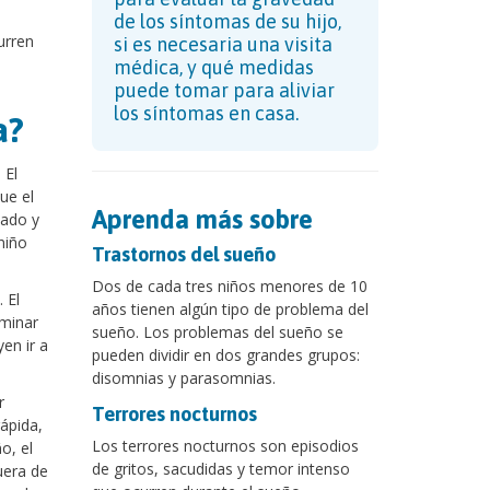
de los síntomas de su hijo,
urren
si es necesaria una visita
médica, y qué medidas
puede tomar para aliviar
los síntomas en casa.
a?
 El
ue el
Aprenda más sobre
lado y
niño
Trastornos del sueño
Dos de cada tres niños menores de 10
 El
años tienen algún tipo de problema del
minar
sueño. Los problemas del sueño se
en ir a
pueden dividir en dos grandes grupos:
disomnias y parasomnias.
r
Terrores nocturnos
ápida,
Los terrores nocturnos son episodios
o, el
de gritos, sacudidas y temor intenso
uera de