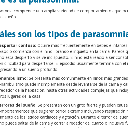
somnia comprende una amplia variedad de comportamientos que oc
el sueño.
áles son los tipos de parasomni
espertar confuso:
Ocurre más frecuentemente en bebés e infantes.
isodio comienza con el niño llorando e inquieto en la cama. Parece q
ño está despierto y se ve indispuesto. El niño está reacio a ser conso
n dificultad para despertarse. El episodio usualmente termina con el 
egresando a un sueño profundo.
onambulismo:
Se presenta más comúnmente en niños más grandes.
onambulismo puede ir simplemente desde levantarse de la cama y ca
rededor de la habitación, hasta otras actividades complejas que incluy
ros lugares de la casa.
errores del sueño:
Se presentan con un grito fuerte y pueden causa
omportamientos que sugieren terror extremo incluyendo respiración r
mento de los latidos cardiacos y agitación. Durante el terror del sueñ
ño puede saltar de la cama y correr alrededor del cuarto o inclusive f