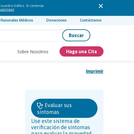
nuestro tráfico. Si continúa
sabilidad
.
ofesionales Médicos
Donaciones
Contáctenos
Buscar
Sobre Nosotros
Haga una Cita
Imprimir
Evaluar sus
síntomas
Use este sistema de
verificación de síntomas
para evaluar la gravedad