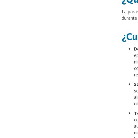
La para
durante 
¿Cu
D
ep
ni
co
r
S
s
al
ot
T
c
au
ni