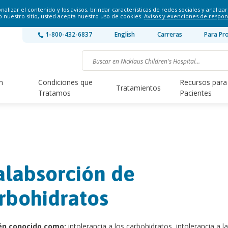
lizar el contenido y los avisos, brindar características de redes sociales y analizar 
o nuestro sitio, usted acepta nuestro uso de cookies.
Avisos y exenciones de respon
1-800-432-6837
English
Carreras
Para Pr
n
Condiciones que
Recursos para
Tratamientos
Tratamos
Pacientes
labsorción de
rbohidratos
én conocido como:
intolerancia a los carbohidratos, intolerancia a la