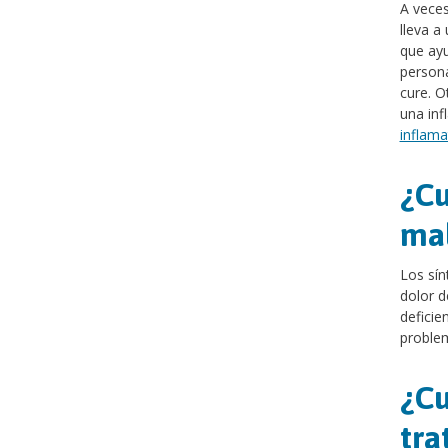
A veces
lleva a
que ayu
persona
cure. O
una inf
inflama
¿Cu
mal
Los sín
dolor d
deficie
proble
¿Cu
tra