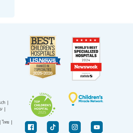
sch |
עברית |
|
ไทย |