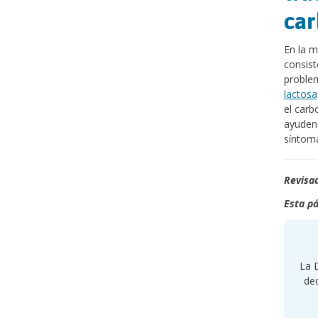
car
En la m
consist
proble
lactosa
el carb
ayuden 
síntom
Revisad
Esta pá
La D
ded