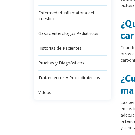
lactosa
Enfermedad Inflamatoria del
Intestino
¿Qu
car
Gastroenterólogos Pediátricos
Cuando 
Historias de Pacientes
otros c
carbohi
Pruebas y Diagnósticos
¿Cu
Tratamientos y Procedimientos
mal
Videos
Las per
en los 
adecuad
la tend
y tendr