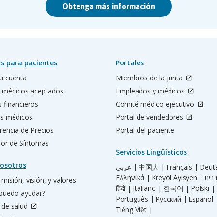
Obtenga más información
s para pacientes
Portales
u cuenta
Miembros de la junta
 médicos aceptados
Empleados y médicos
s financieros
Comité médico ejecutivo
os médicos
Portal de vendedores
rencia de Precios
Portal del paciente
ador de Síntomas
Servicios Lingüísticos
osotros
عربي |
中国人 |
Français |
Deut
Ελληνικά |
Kreyòl Ayisyen |
misión, visión, y valores
हिंदी |
Italiano |
한국어 |
Polski |
puedo ayudar?
Português |
Русский |
Español 
 de salud
Tiếng Việt |