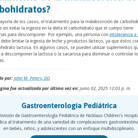
bohidratos?
ayoría de los casos, el tratamiento para la malabsorción de carbohid
e en evitar la ingesta en la dieta el carbohidrato que el cuerpo tiene
mas para descomponer. Por ejemplo, una persona con
intolerancia a 
debe limitar la ingesta de leche y productos lácteos, ya que éstos co
ohidrato lactosa. En algunos casos, se pueden utilizar suplementos q
a descomponer la lactosa o la sacarosa para disminuir o controlar l
as.
o por:
John M. Peters, DO
gina fue actualizada por última vez en:
junio 02, 2025 12:03 p. m.
Gastroenterología Pediátrica
ivisión de Gastroenterología Pediátrica de Nicklaus Children's Hospit
ica al tratamiento de una variedad de complicaciones gastrointestin
en bebés, niños, y adolescentes con un enfoque multidisciplinario.