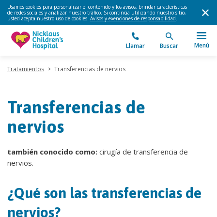
Usamos cookies para personalizar el contenido y los avisos, brindar características
de redes sociales y analizar nuestro tráfico. Si continúa utilizando nuestro sitio,
usted acepta nuestro uso de cookies.
Avisos y exenciones de responsabilidad
.
Menú
Llamar
Buscar
Tratamientos
>
Transferencias de nervios
Transferencias de
nervios
también conocido como:
cirugía de transferencia de
nervios.
¿Qué son las transferencias de
nervios?