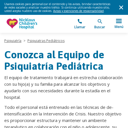
Usamos cookies para personalizar el contenido y los avisos, brindar características
de redes sociales y analizar nuestro tráfico. Si continúa utilizando nuestro sitio,
usted acepta nuestro uso de cookies.
Avisos y exenciones de responsabilidad
.
Menú
Llamar
Buscar
Psiquiatría
>
Psiquiatras Pediátricos
Conozca al Equipo de
Psiquiatría Pediátrica
El equipo de tratamiento trabajará en estrecha colaboración
con su hijo(a) y su familia para alcanzar los objetivos y
ayudarlo con sus necesidades durante la estadía en el
hospital.
Todo el personal está entrenado en las técnicas de de-
intensificación en la Intervención de Crisis. Nuestro objetivo
es proporcionar estructura y mantener un ambiente
terapéutico en colaboración con el niño o adolescente, su